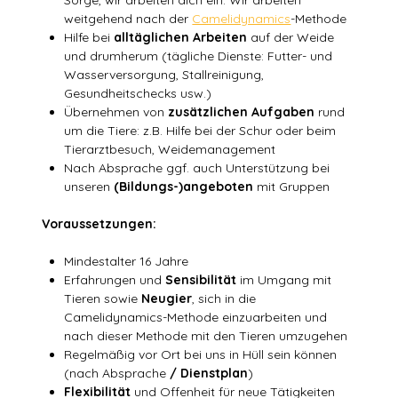
Sorge, wir arbeiten dich ein. Wir arbeiten
weitgehend nach der
Camelidynamics
-Methode
Hilfe bei
alltäglichen Arbeiten
auf der Weide
und drumherum (tägliche Dienste: Futter- und
Wasserversorgung, Stallreinigung,
Gesundheitschecks usw.)
Übernehmen von
zusätzlichen Aufgaben
rund
um die Tiere: z.B. Hilfe bei der Schur oder beim
Tierarztbesuch, Weidemanagement
Nach Absprache ggf. auch Unterstützung bei
unseren
(Bildungs-)angeboten
mit Gruppen
Voraussetzungen:
Mindestalter 16 Jahre
Erfahrungen und
Sensibilität
im Umgang mit
Tieren sowie
Neugier
, sich in die
Camelidynamics-Methode einzuarbeiten und
nach dieser Methode mit den Tieren umzugehen
Regelmäßig vor Ort bei uns in Hüll sein können
(nach Absprache
/ Dienstplan
)
Flexibilität
und Offenheit für neue Tätigkeiten